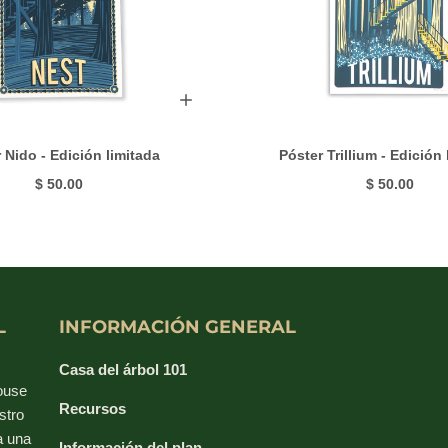
 Nido - Edición limitada
Póster Trillium - Edición 
$ 50.00
$ 50.00
L
INFORMACIÓN GENERAL
Casa del árbol 101
house
Recursos
stro
a una
Información del plan