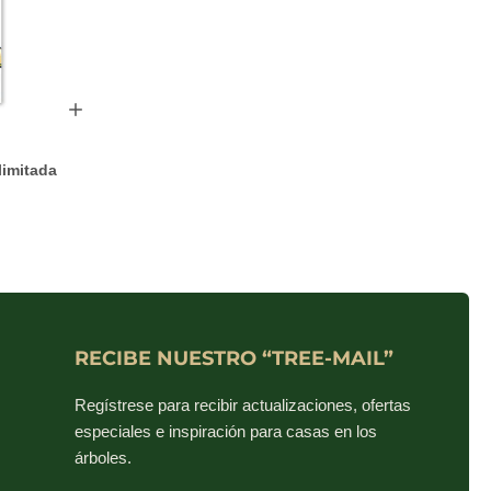
limitada
RECIBE NUESTRO “TREE-MAIL”
Regístrese para recibir actualizaciones, ofertas
especiales e inspiración para casas en los
árboles.