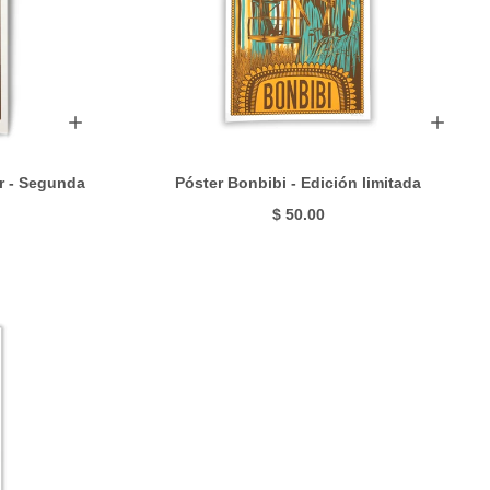
r - Segunda
Póster Bonbibi - Edición limitada
$ 50.00