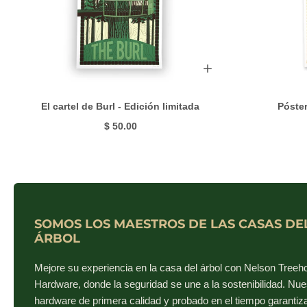
El cartel de Burl - Edición limitada
Póster
$ 50.00
SOMOS LOS MAESTROS DE LAS CASAS DE
ÁRBOL
Mejore su experiencia en la casa del árbol con Nelson Tree
Hardware, donde la seguridad se une a la sostenibilidad. Nue
hardware de primera calidad y probado en el tiempo garantiz