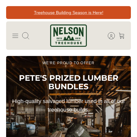
Direkt
Treehouse Building Season is Here!
zum
Inhalt
Suchen
WE'RE PROUD TO OFFER
PETE'S PRIZED LUMBER
BUNDLES
High-quality salvaged lumber used in all of our
treehouse
builds.