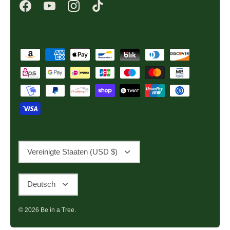
Währung
Vereinigte Staaten (USD $)
Sprache
Deutsch
© 2026
Be in a Tree
.