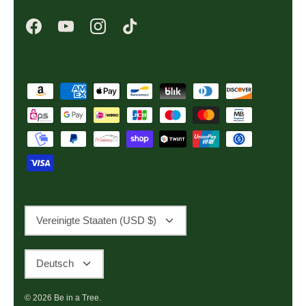
Währung
Vereinigte Staaten (USD $)
Sprache
Deutsch
© 2026
Be in a Tree
.