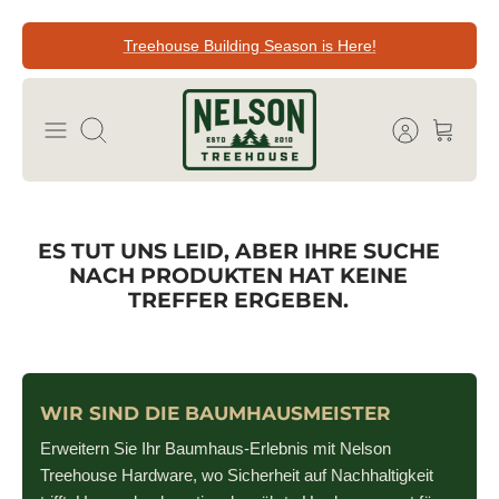
Direkt
Treehouse Building Season is Here!
zum
Inhalt
Suchen
ES TUT UNS LEID, ABER IHRE SUCHE
NACH PRODUKTEN HAT KEINE
TREFFER ERGEBEN.
WIR SIND DIE BAUMHAUSMEISTER
Erweitern Sie Ihr Baumhaus-Erlebnis mit Nelson
Treehouse Hardware, wo Sicherheit auf Nachhaltigkeit